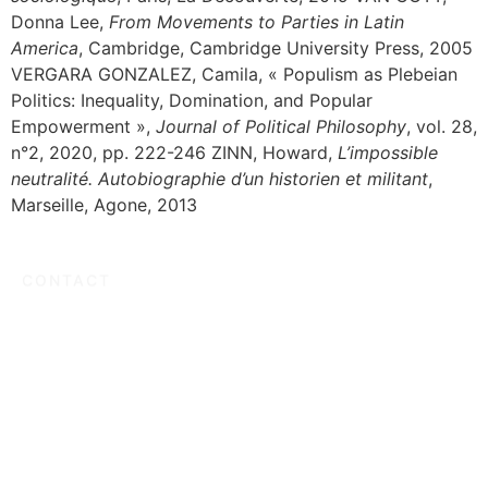
Donna Lee,
From Movements to Parties in Latin
America
, Cambridge, Cambridge University Press, 2005
VERGARA GONZALEZ, Camila, « Populism as Plebeian
Politics: Inequality, Domination, and Popular
Empowerment »,
Journal of Political Philosophy
, vol. 28,
n°2, 2020, pp. 222-246 ZINN, Howard,
L’impossible
neutralité. Autobiographie d’un historien et militant
,
Marseille, Agone, 2013
CONTACT
La revue Populisme
Jérôme Jamin
Département de Science politique Faculté de Droit,
Science politique et Criminologie Université de Liège
Bâtiment 31