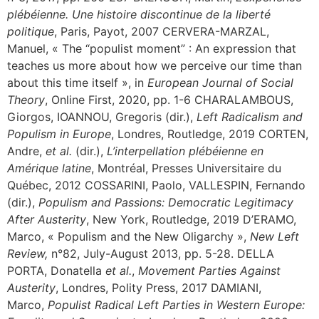
plébéienne. Une histoire discontinue de la liberté
politique
, Paris, Payot, 2007 CERVERA-MARZAL,
Manuel, « The “populist moment” : An expression that
teaches us more about how we perceive our time than
about this time itself », in
European Journal of Social
Theory
, Online First, 2020, pp. 1-6 CHARALAMBOUS,
Giorgos, IOANNOU, Gregoris (dir.),
Left Radicalism and
Populism in Europe
, Londres, Routledge, 2019 CORTEN,
Andre,
et al.
(dir.),
L’interpellation plébéienne en
Amérique latine
, Montréal, Presses Universitaire du
Québec, 2012 COSSARINI, Paolo, VALLESPIN, Fernando
(dir.),
Populism and Passions: Democratic Legitimacy
After Austerity
, New York, Routledge, 2019 D’ERAMO,
Marco, « Populism and the New Oligarchy »,
New Left
Review,
n°82, July-August 2013, pp. 5-28. DELLA
PORTA, Donatella
et al.
,
Movement Parties Against
Austerity
, Londres, Polity Press, 2017 DAMIANI,
Marco,
Populist Radical Left Parties in Western Europe: