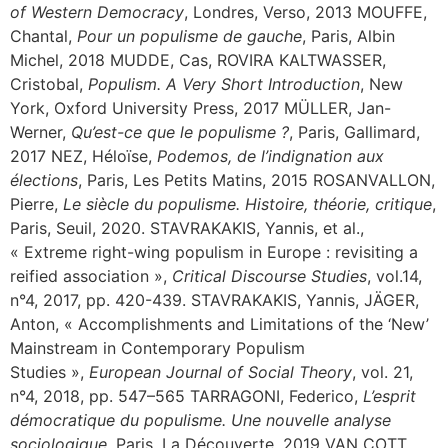
of Western Democracy
, Londres, Verso, 2013 MOUFFE,
Chantal,
Pour un populisme de gauche
, Paris, Albin
Michel, 2018 MUDDE, Cas, ROVIRA KALTWASSER,
Cristobal,
Populism. A Very Short Introduction
, New
York, Oxford University Press, 2017 MÜLLER, Jan-
Werner,
Qu’est-ce que le populisme ?
, Paris, Gallimard,
2017 NEZ, Héloïse,
Podemos, de l’indignation aux
élections
, Paris, Les Petits Matins, 2015 ROSANVALLON,
Pierre,
Le siècle du populisme. Histoire, théorie, critique
,
Paris, Seuil, 2020. STAVRAKAKIS, Yannis, et al.,
« Extreme right-wing populism in Europe : revisiting a
reified association »,
Critical Discourse Studies
, vol.14,
n°4, 2017, pp. 420-439. STAVRAKAKIS, Yannis, JÄGER,
Anton, « Accomplishments and Limitations of the ‘New’
Mainstream in Contemporary Populism
Studies »,
European Journal of Social Theory
, vol. 21,
n°4, 2018, pp. 547–565 TARRAGONI, Federico,
L’esprit
démocratique du populisme. Une nouvelle analyse
sociologique
, Paris, La Découverte, 2019 VAN COTT,