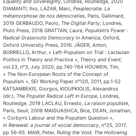
Equality and Sovereignty
, Londres, Routledge, 2020
DIAMANTI, Ilvo, LAZAR, Marc,
Peuplecratie. La
métamorphose de nos démocraties
, Paris, Gallimard,
2019 GERBAUDO, Paolo,
The Digital Party
, Londres,
Pluto Press, 2018 GRATTAN, Laura,
Populism’s Power :
Radical Grassroots Democracy in America
, Oxford,
Oxford University Press, 2016. JÄGER, Anton,
BORRIELLO, Arthur, « Left-Populism on Trial : Laclauian
Politics in Theory and Practice »,
Theory and Event
,
vol.23, n°3, July 2020, pp.740-764 HOUWEN, Tim,
« The Non-European Roots of the Concept of
Populism », SEI Working Paper n°120, 2011, pp.1-52
KATSAMBEKIS, Giorgos, KIOUPKIOLIS, Alexandros
(dir.),
The Populist Radical Left in Europe
, Londres,
Routledge, 2019 LACLAU, Ernesto,
La raison populiste
,
Paris, Seuil, 2008 MAIGUASHCA, Bice, DEAN, Jonathan,
« Corbyn’s Labour and the Populism Question »,
in
Renewal: a journal of social democracy
, n°25, 2017,
pp 56-65. MAIR, Peter,
Ruling the Void. The Hollowing