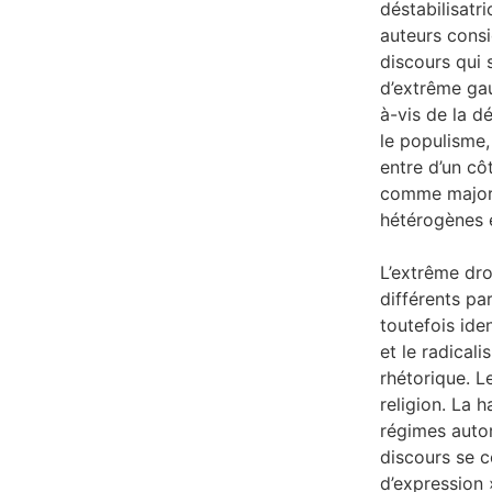
déstabilisatr
auteurs consi
discours qui 
d’extrême gau
à-vis de la d
le populisme,
entre d’un côt
comme majorit
hétérogènes e
L’extrême dro
différents pa
toutefois ide
et le radical
rhétorique. L
religion. La 
régimes autor
discours se c
d’expression 