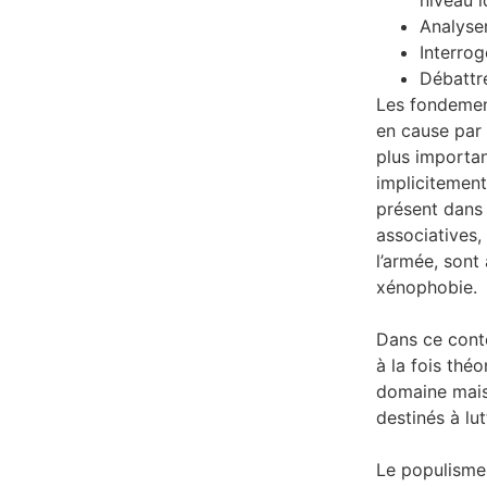
niveau i
Analyser
Interrog
Débattr
Les fondemen
en cause par 
plus importan
implicitement
présent dans 
associatives,
l’armée, sont
xénophobie.
Dans ce conte
à la fois thé
domaine mais 
destinés à lu
Le populisme 