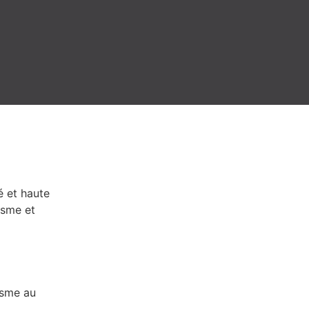
é et haute
isme et
isme au