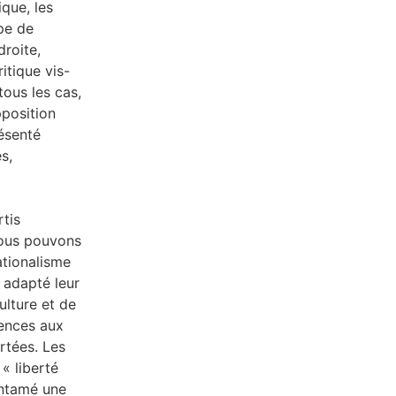
que, les
pe de
droite,
itique vis-
tous les cas,
pposition
résenté
s,
rtis
 Nous pouvons
ationalisme
t adapté leur
ulture et de
rences aux
artées. Les
« liberté
entamé une