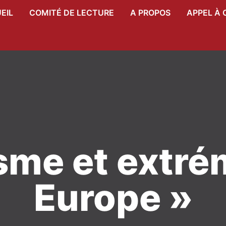
EIL
COMITÉ DE LECTURE
A PROPOS
APPEL À 
sme et extr
Europe »