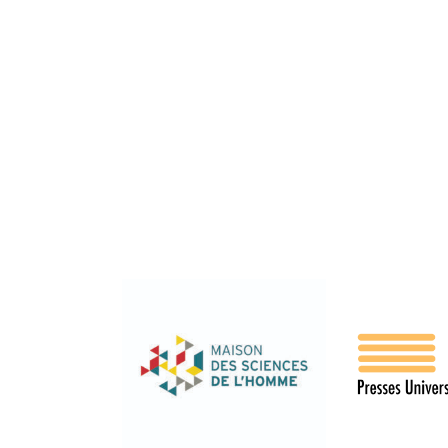
La revue Populisme
Jérôme Jamin
Département de Science politique Faculté de
Droit, Science politique et Criminologie
Université de Liège Bâtiment 31
Bureau r 13 Quartier Agora - Place des
Orateurs 3 Boîte 11 4000 Liège Belgique
jerome.jamin@uliege.be