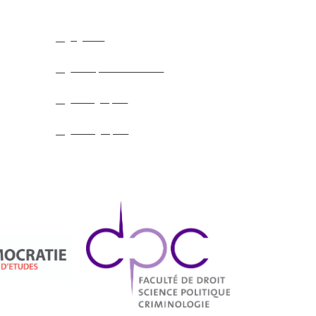
Agenda
Colloque et séminaire
Bibliographie
Webographie