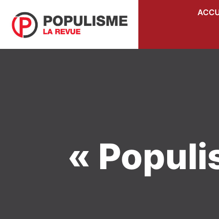
ACCU
« Populi