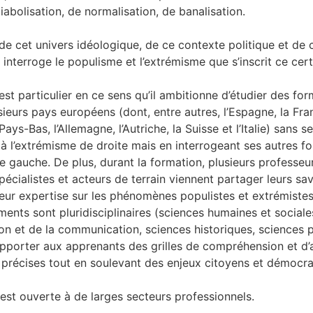
abolisation, de normalisation, de banalisation.
 de cet univers idéologique, de ce contexte politique et de 
i interroge le populisme et l’extrémisme que s’inscrit ce certi
 est particulier en ce sens qu’il ambitionne d’étudier des fo
sieurs pays européens (dont, entre autres, l’Espagne, la Fran
Pays-Bas, l’Allemagne, l’Autriche, la Suisse et l’Italie) sans se
à l’extrémisme de droite mais en interrogeant ses autres f
gauche. De plus, durant la formation, plusieurs professeur
pécialistes et acteurs de terrain viennent partager leurs sav
leur expertise sur les phénomènes populistes et extrémiste
ents sont pluridisciplinaires (sciences humaines et sociale
ion et de la communication, sciences historiques, sciences p
’apporter aux apprenants des grilles de compréhension et d’
 précises tout en soulevant des enjeux citoyens et démocr
est ouverte à de larges secteurs professionnels.