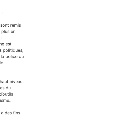
 ;
 sont remis
 plus en
u
ne est
s politiques,
 la police ou
de
haut niveau,
tes du
’outils
itisme…
 à des fins