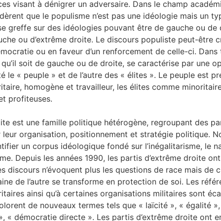
ices visant à dénigrer un adversaire. Dans le champ académi
dèrent que le populisme n’est pas une idéologie mais un ty
se greffe sur des idéologies pouvant être de gauche ou de 
che ou d’extrême droite. Le discours populiste peut-être cr
émocratie ou en faveur d’un renforcement de celle-ci. Dans 
 qu’il soit de gauche ou de droite, se caractérise par une o
é le « peuple » et de l’autre des « élites ». Le peuple est p
aire, homogène et travailleur, les élites comme minoritaire
t profiteuses.
ite est une famille politique hétérogène, regroupant des pa
r leur organisation, positionnement et stratégie politique.
ntifier un corpus idéologique fondé sur l’inégalitarisme, le n
isme. Depuis les années 1990, les partis d’extrême droite on
es discours n’évoquent plus les questions de race mais de c
haine de l’autre se transforme en protection de soi. Les réfé
itaires ainsi qu’à certaines organisations militaires sont éc
olorent de nouveaux termes tels que « laïcité », « égalité », 
», « démocratie directe ». Les partis d’extrême droite ont 