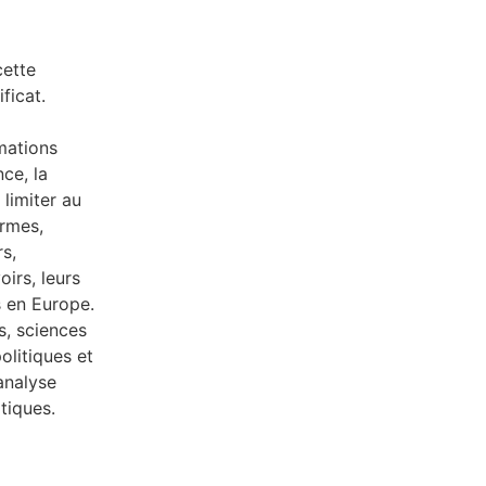
cette
ficat.
rmations
ce, la
 limiter au
ormes,
s,
oirs, leurs
s en Europe.
s, sciences
olitiques et
analyse
atiques.