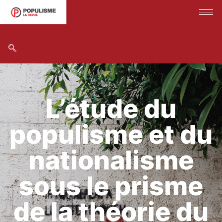
L’étude du
populisme et du
nationalisme
sous le prisme
de la théorie du